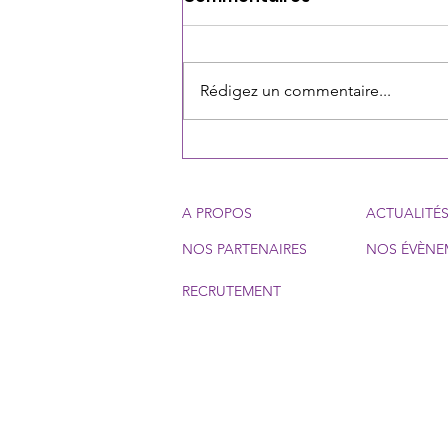
Rédigez un commentaire...
Formation socio-
sportive pour l'insertion
des publics vulnérables –
A PROPOS
ACTUALITÉ
Inscrivez-vous dès
NOS PARTENAIRES
NOS ÉVÈNE
maintenant !
RECRUTEMENT