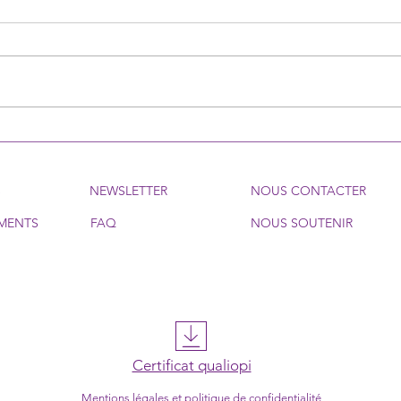
OPAS : Prépare ton
For
entrée en BPJEPS, CQP,
202
BAFA...
spor
S
NEWSLETTER
NOUS CONTACTER
MENTS
FAQ
NOUS SOUTENIR
Certificat qualiopi
Mentions légales et politique de confidentialité