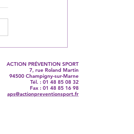
mation : en mars
4, devenez éducateur
tif !
ACTION PRÉVENTION SPORT
7, rue Roland Martin
94500 Champigny-sur-Marne
Tél. : 01 48 85 08 32
Fax : 01 48 85 16 98
aps@actionpreventionsport.fr