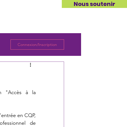
Nous soutenir
ITÉS
CONTACT
Connexion/Inscription
n "Accès à la 
l'entrée en CQP, 
essionnel de 